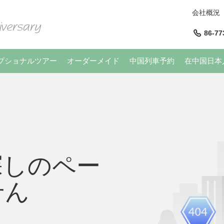
会社概況
86-77
プショナルツアー
オーダーメイド
中国列車予約
在中国日本
探しのペー
せん