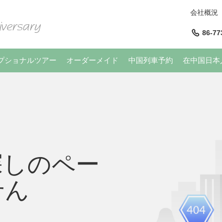
会社概況
86-77
プショナルツアー
オーダーメイド
中国列車予約
在中国日本
探しのペー
せん