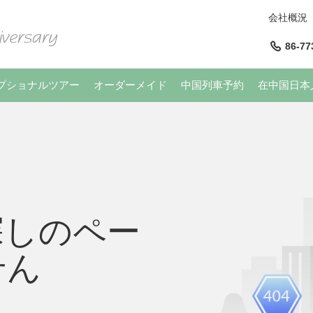
会社概況
86-77
プショナルツアー
オーダーメイド
中国列車予約
在中国日本
探しのペー
せん