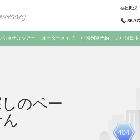
会社概況
86-77
プショナルツアー
オーダーメイド
中国列車予約
在中国日本
探しのペー
せん