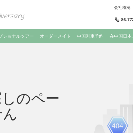
会社概況
86-77
プショナルツアー
オーダーメイド
中国列車予約
在中国日本
探しのペー
せん