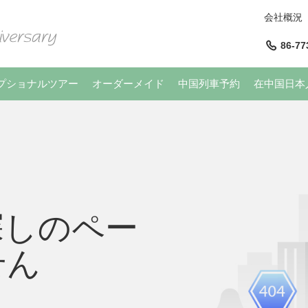
会社概況
86-77
プショナルツアー
オーダーメイド
中国列車予約
在中国日本
探しのペー
せん