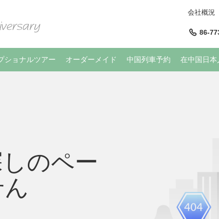
会社概況
86-77
プショナルツアー
オーダーメイド
中国列車予約
在中国日本
探しのペー
せん