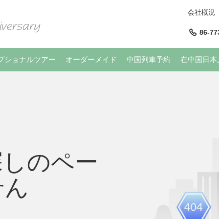
会社概況
86-77
プショナルツアー
オーダーメイド
中国列車予約
在中国日本
探しのペー
せん