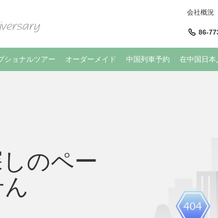
会社概況
86-77
プショナルツアー
オーダーメイド
中国列車予約
在中国日本
探しのペー
せん