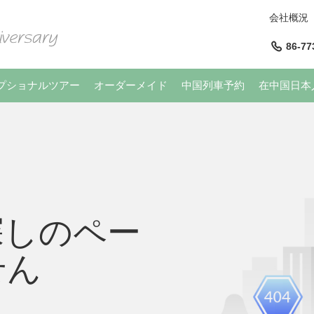
会社概況
86-77
プショナルツアー
オーダーメイド
中国列車予約
在中国日本
探しのペー
せん