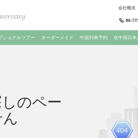
会社概況
86-77
プショナルツアー
オーダーメイド
中国列車予約
在中国日本
探しのペー
せん