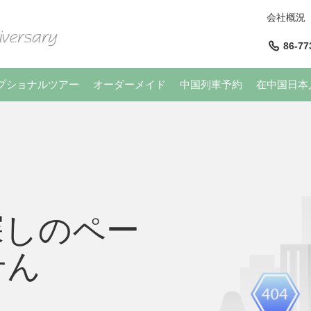
会社概況
86-77
プショナルツアー
オーダーメイド
中国列車予約
在中国日本
探しのペー
せん