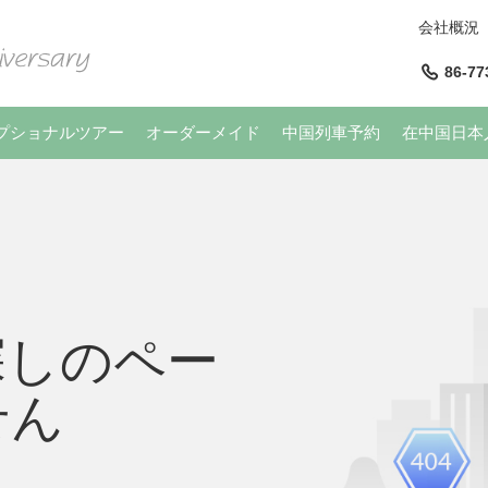
会社概況
86-77
プショナルツアー
オーダーメイド
中国列車予約
在中国日本
探しのペー
せん