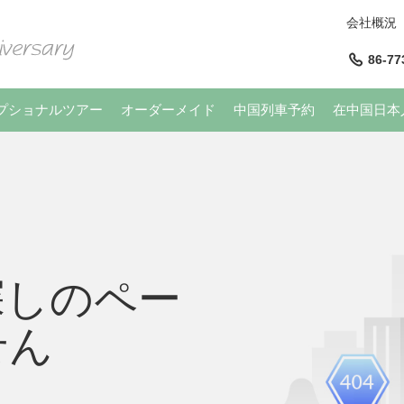
会社概況
86-77
プショナルツアー
オーダーメイド
中国列車予約
在中国日本
探しのペー
せん