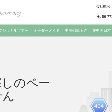
会社概況
86-77
プショナルツアー
オーダーメイド
中国列車予約
在中国日本
探しのペー
せん