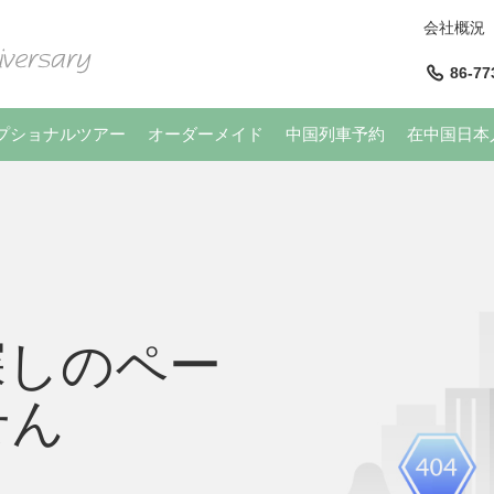
会社概況
86-77
プショナルツアー
オーダーメイド
中国列車予約
在中国日本
探しのペー
せん