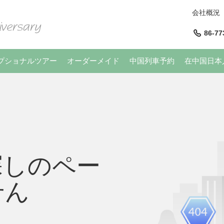
会社概況
86-77
プショナルツアー
オーダーメイド
中国列車予約
在中国日本
探しのペー
せん