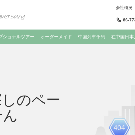
会社概況
86-77
プショナルツアー
オーダーメイド
中国列車予約
在中国日本
探しのペー
せん