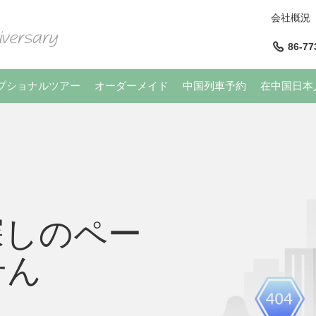
会社概況
86-77
プショナルツアー
オーダーメイド
中国列車予約
在中国日本
探しのペー
せん