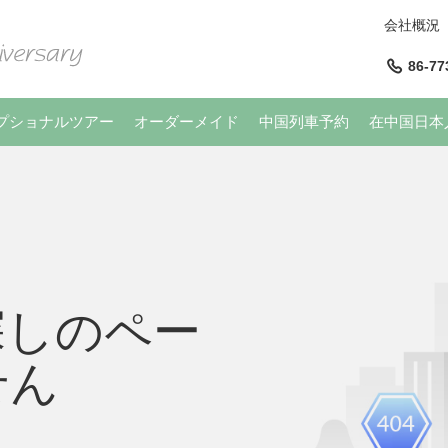
会社概況
86-77
プショナルツアー
オーダーメイド
中国列車予約
在中国日本
探しのペー
せん