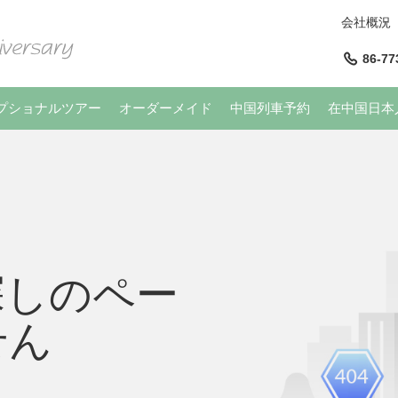
会社概況
86-77
プショナルツアー
オーダーメイド
中国列車予約
在中国日本
探しのペー
せん