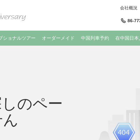
会社概況
86-77
プショナルツアー
オーダーメイド
中国列車予約
在中国日本
探しのペー
せん