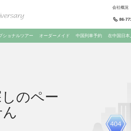
会社概況
86-77
プショナルツアー
オーダーメイド
中国列車予約
在中国日本
探しのペー
せん