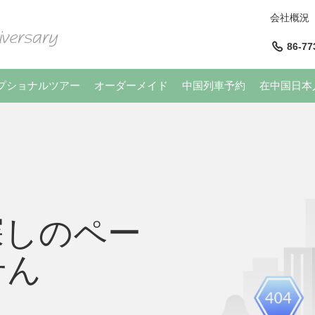
会社概況
86-77
プショナルツアー
オーダーメイド
中国列車予約
在中国日本
探しのペー
せん