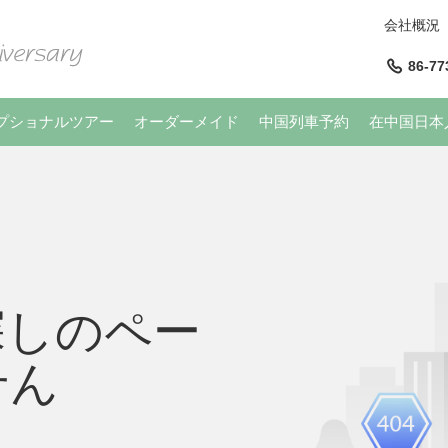
会社概況
86-77
プショナルツアー
オーダーメイド
中国列車予約
在中国日本
探しのペー
せん