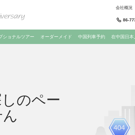
会社概況
86-77
プショナルツアー
オーダーメイド
中国列車予約
在中国日本
探しのペー
せん