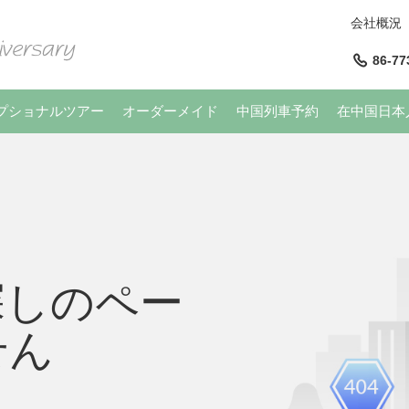
会社概況
86-77
プショナルツアー
オーダーメイド
中国列車予約
在中国日本
探しのペー
せん