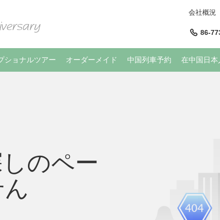
会社概況
86-77
プショナルツアー
オーダーメイド
中国列車予約
在中国日本
探しのペー
せん