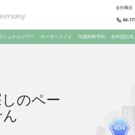
会社概況
86-77
プショナルツアー
オーダーメイド
中国列車予約
在中国日本
探しのペー
せん