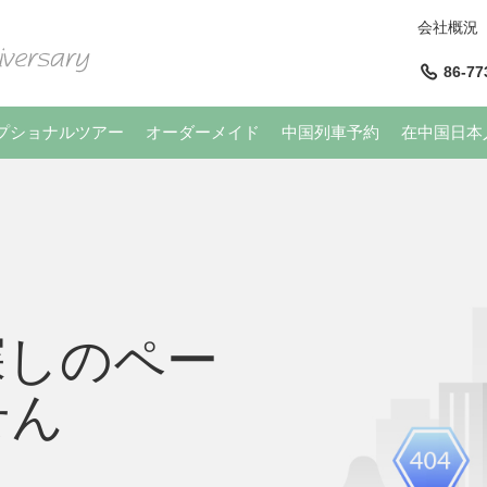
会社概況
86-77
プショナルツアー
オーダーメイド
中国列車予約
在中国日本
探しのペー
せん