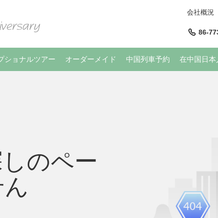
会社概況
86-77
プショナルツアー
オーダーメイド
中国列車予約
在中国日本
探しのペー
せん