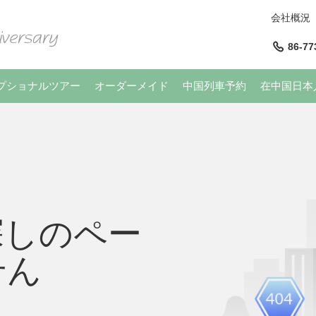
会社概況
86-77
プショナルツアー
オーダーメイド
中国列車予約
在中国日本
探しのペー
せん