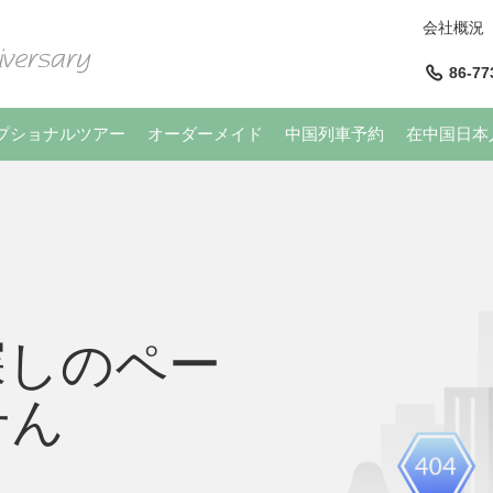
会社概況
86-77
プショナルツアー
オーダーメイド
中国列車予約
在中国日本
探しのペー
せん