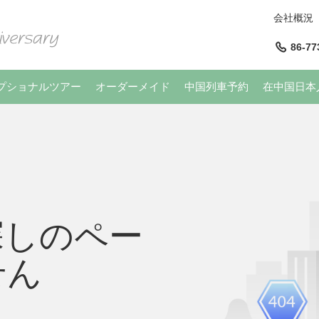
会社概況
86-77
プショナルツアー
オーダーメイド
中国列車予約
在中国日本
探しのペー
せん