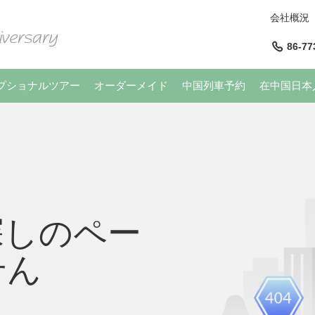
会社概況
86-77
プショナルツアー
オーダーメイド
中国列車予約
在中国日本
探しのペー
せん