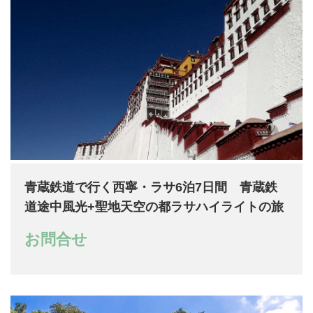
青蔵鉄道で行く西寧・ラサ6泊7日間 青蔵鉄
道途中風光+聖地天空の都ラサハイライトの旅
お問合せ