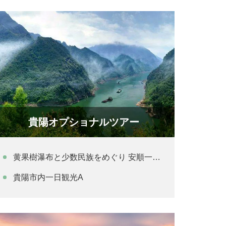
貴陽オプショナルツアー
黄果樹瀑布と少数民族をめぐり 安順一日観光
貴陽市内一日観光A