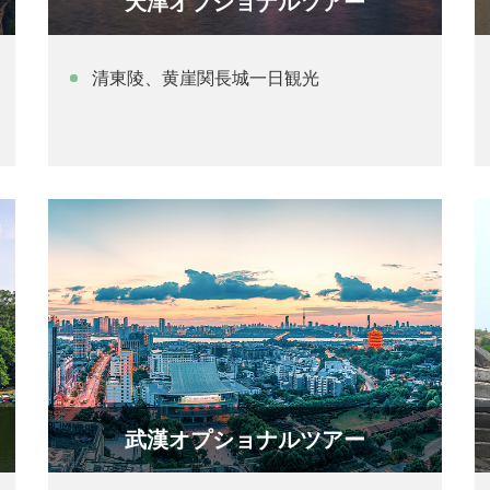
天津オプショナルツアー
清東陵、黄崖関長城一日観光
武漢オプショナルツアー