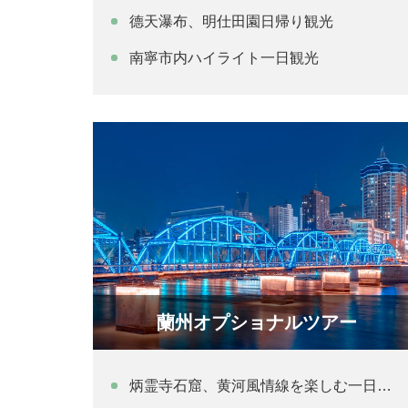
德天瀑布、明仕田園日帰り観光
南寧市内ハイライト一日観光
蘭州オプショナルツアー
炳霊寺石窟、黄河風情線を楽しむ一日観光