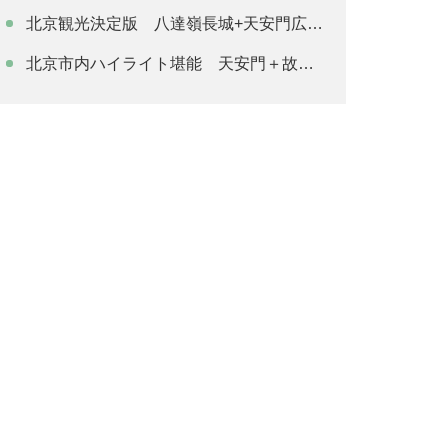
北京観光決定版 八達嶺長城+天安門広場＋故宮博物院
北京市内ハイライト堪能 天安門＋故宮博物院＋景山公園＋天壇＋京劇観賞付き