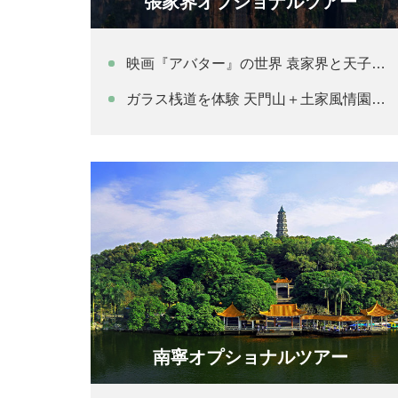
張家界オプショナルツアー
映画『アバター』の世界 袁家界と天子山自然保護区 1日観光
ガラス桟道を体験 天門山＋土家風情園1日観光
南寧オプショナルツアー