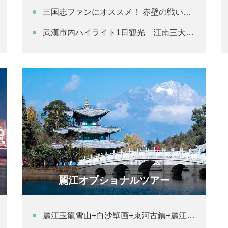
三国志ファンにオススメ！ 赤壁の戦いの舞台となった「三国赤壁古戦場」巡りの旅 武漢発着
武漢市内ハイライト1日観光 江南三大名楼「黄鶴楼」＋湖北省博物館＋東湖
麗江オプショナルツアー
麗江玉龍雪山+白沙壁画+束河古鎮+麗江古城一日観光（昼食付きプラン）