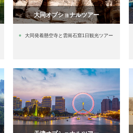
大同オプショナルツアー
大同発着懸空寺と雲崗石窟1日観光ツアー