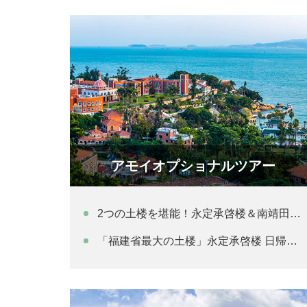
アモイオプショナルツアー
2つの土楼を堪能！永定承啓楼＆南靖田螺坑土楼 日帰り観光
「福建省最大の土楼」永定承啓楼 日帰り観光