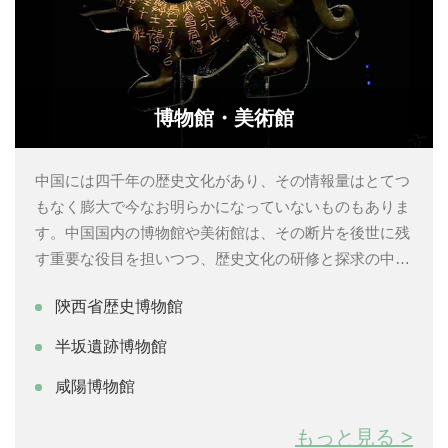
博物館・美術館
中国には四千年の歴史文化があり、その情報量はとてつ
もなく膨大で今なお明らかになっていないものもありま
す。中国国内の博物館や美術館は、その断片を後世に残
す重要な役目を担いつつ、歴史文化の研修と探求の中心
地となっています。そして、そこに展示される品々は、
陝西省歴史博物館
過去に様々な文化を創造した人々とそれを現代に蘇らせ
た人々の知識と努力の結晶といえるでしょう。
半坂遺跡博物館
咸陽博物館
もっと見る >