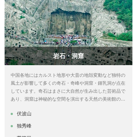
岩石・洞窟
中国各地にはカルスト地形や大昔の地殻変動など独特の
風土が影響して多くの奇石・奇峰や洞窟・鍾乳洞が点在
しています。奇石はまさに大自然が生み出した芸術品で
あり、洞窟は神秘的な空間を演出する天然の美術館のよ
うに訪れた人々を魅了しています。特に中国南方カルス
伏波山
トに位置する雲南省・石林の石柱群や広西省・桂林の鍾
乳洞など、これらの地域一帯では日本では見ることので
独秀峰
きない自然が作り出した奇観を堪能することができま