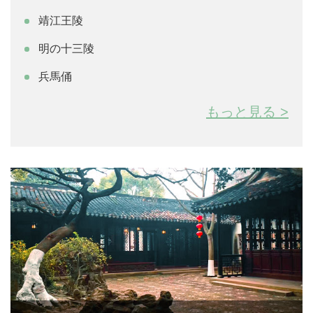
や動物と官人の石像などが大規模に安置されているもの
靖江王陵
が多く、かつての王朝の繁栄を今なお人々に感じさせま
す。なかでも「秦の始皇帝陵」や「明の十三陵」は、そ
明の十三陵
の規模の大きさと歴史的・文化的価値から中国でも有数
兵馬俑
の陵墓として知られています。
もっと見る >