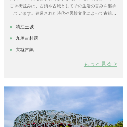
古き街並みは、古鎮や古城としてその生活の営みを継承
しています。建造された時代や民族文化によって古鎮・
古城の成り立ちは様々で、かつての城塞都市平遥古城、
靖江王城
民族文化色濃い麗江古城、水郷の小城と名高い鳳凰古城
など、いずれも歴史や文化が息づくロマンチックな空間
九屋古村落
を演出しています。
大墟古鎮
もっと見る >