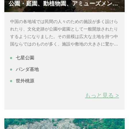
公園・庭園、動植物園、アミューズメントパーク
中国の各地域では民間の人々のための施設が多く設けら
れたり、文化史跡が公園や庭園として一般開放されたり
するようになりました。その規模は広大な土地を持つ中
国ならではのものが多く、施設や敷地の大きさに驚かさ
れます。またその土地の風土や文化に合わせて、歴史の
七星公園
情緒を感じさせる静かな史跡庭園や大自然と融合した雄
大な公園、家族で楽しむことができる現代的なアミュー
パンダ基地
ズメントパークなど多種多様です。みなさんはどちらで
世外桃源
楽しいひと時を過ごされますか。
もっと見る >