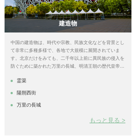
建造物
中国の建造物は、時代や宗教、民族文化などを背景とし
て非常に多種多様で、各地で大規模に展開されていま
す。北京だけをみても、二千年以上前に異民族の侵入を
防ぐために築かれた万里の長城、明清王朝の歴代皇帝が
君臨し続けた故宮博物院、現代建築では北京オリンピッ
霊渠
クのメインスタジアムとして名高い鳥の巣スタジアムな
ど、非常に個性に富んだ建造物が多いことがわかりま
陽朔西街
す。中国旅行では数々の建築物に注目して各地を巡るの
万里の長城
も旅の楽しみの一つといえるでしょう。
もっと見る >