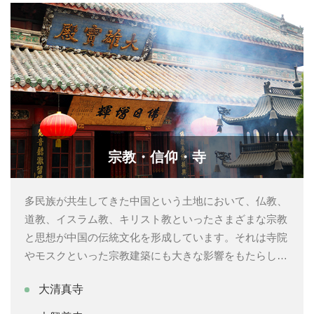
宗教・信仰・寺
多民族が共生してきた中国という土地において、仏教、
道教、イスラム教、キリスト教といったさまざまな宗教
と思想が中国の伝統文化を形成しています。それは寺院
やモスクといった宗教建築にも大きな影響をもたらし、
さらに民族文化や各地の風俗習慣とも融合し、多彩な色
大清真寺
合いと神聖な空間を生み出しています。時が現在に至っ
ても、この宗教文化が多くの人々を魅了しています。