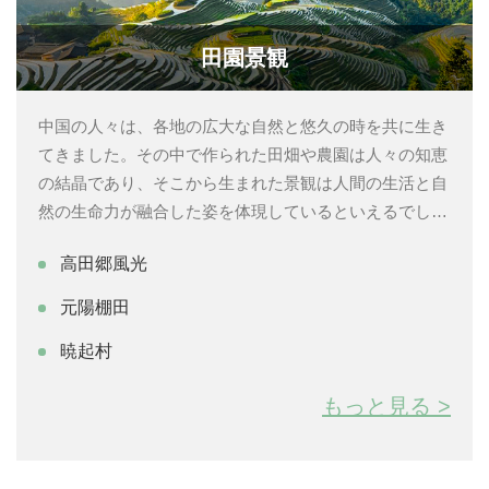
田園景観
中国の人々は、各地の広大な自然と悠久の時を共に生き
てきました。その中で作られた田畑や農園は人々の知恵
の結晶であり、そこから生まれた景観は人間の生活と自
然の生命力が融合した姿を体現しているといえるでしょ
う。人の温かみを感じさせるどこかのどかで懐かしいそ
高田郷風光
の景観は現地の人のみならず、観光で訪れた人々の心を
も癒してくれることでしょう。
元陽棚田
暁起村
もっと見る >