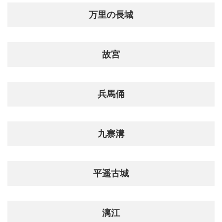
万里の長城
故宮
兵馬俑
九寨溝
平遥古城
漓江