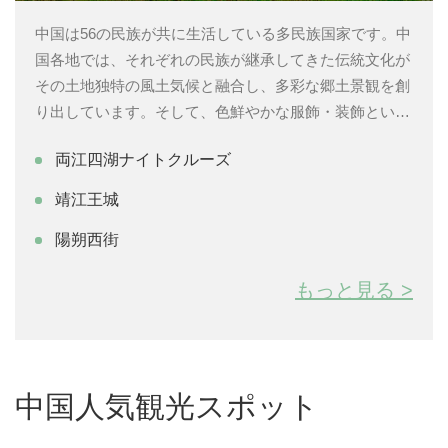
中国は56の民族が共に生活している多民族国家です。中
国各地では、それぞれの民族が継承してきた伝統文化が
その土地独特の風土気候と融合し、多彩な郷土景観を創
り出しています。そして、色鮮やかな服飾・装飾といっ
た民族文化や一風変わった伝統行事、長い間生活の場と
両江四湖ナイトクルーズ
なってきた長閑な田園風景が世界中の人々を魅了してい
ます。みなさんもぜひ一度、その世界を体験してみては
靖江王城
いかがでしょうか。
陽朔西街
もっと見る >
中国人気観光スポット