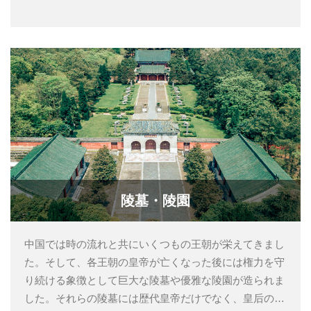
陵墓・陵園
中国では時の流れと共にいくつもの王朝が栄えてきまし
た。そして、各王朝の皇帝が亡くなった後には権力を守
り続ける象徴として巨大な陵墓や優雅な陵園が造られま
した。それらの陵墓には歴代皇帝だけでなく、皇后の墓