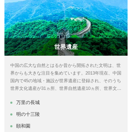
世界遺産
中国の広大な自然とはるか昔から開拓された文明は、世
界からも大きな注目を集めています。2013年現在、中国
国内で45の地域・施設が世界遺産に登録され、そのうち
世界文化遺産が31ヵ所、世界自然遺産10ヵ所、世界文化
と自然総合遺産が4ヵ所とされています。その中には中
万里の長城
国で絶対的な人気を誇る観光スポットである九寨溝や兵
馬俑、故宮博物館、万里の長城、黄山なども含まれてい
明の十三陵
ます。
頤和園