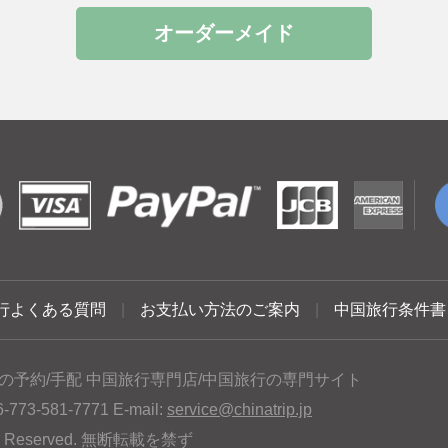
オーダーメイド
行よくある質問
|
お支払い方法のご案内
|
中国旅行条件書
の予約/手配 中国旅行専門店/中国旅行の専門サイト
3-581-7771 E-mail:
service@chinatrip.jp
hts Reserved. 無断転載を禁ず