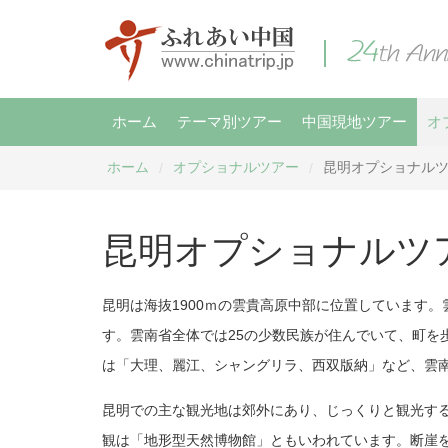
ホーム
テーマ別ツアー
中国現地ツアー
オ
ホーム
オプショナルツアー
昆明オプショナル
/
/
昆明オプショナルツ
昆明は海抜1900ｍの雲貴高原中部に位置しています
す。雲南省全体では25の少数民族が住んでいて、町
は「大理、麗江、シャングリラ、西双版納」など、雲
昆明での主な観光地は郊外にあり、じっくりと観光す
観は「地形型天然博物館」ともいわれています。断崖