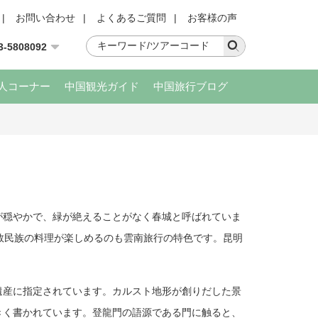
|
お問い合わせ
|
よくあるご質問
|
お客様の声
3-5808092
人コーナー
中国観光ガイド
中国旅行ブログ
候が穏やかで、緑が絶えることがなく春城と呼ばれていま
数民族の料理が楽しめるのも雲南旅行の特色です。昆明
遺産に指定されています。カルスト地形が創りだした景
きく書かれています。登龍門の語源である門に触ると、