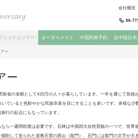
会社概況
86-77
プショナルツアー
オーダーメイド
中国列車予約
在中国日本
ツアー
アー
。雲南省の省都として420万の人々が暮らしています。一年を通じて気
を歩いていると色鮮やかな民族衣装を目にすることも多いです。多様な少
南旅行の起点にもなっています。
るなら一週間程度は必要です。石林は中国四大自然景観の一つで、世界
を掘削して造られた道教石窟の西山（龍門）、石門には龍門の文字が大