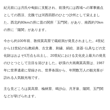
紀元前には月氏や匈奴に支配され、前漢代には西域への軍事拠点
としての西涼、北魏では河西四郡のひとつ沙州として栄えまし
た。西北約80kmの所に昔の関所「玉門関」があり、南西約70km
の所に「陽関」があります。
今から約100年前、敦煌莫高窟で蔵経洞が発見されました。4世紀
から11世紀の仏教経典、古文書、刺繍、絹絵、楽器･仏具などの文
化財はおよそ5万点も出土し、20世紀における文化史上最大の発見
のひとつとして注目を浴びました。砂漠の大画廊莫高窟は、1987
年に世界遺産に登録され、世界各国から、年間数万人の観光客が
訪れる人気観光地です。
主な見どころは莫高窟、楡林窟、鳴沙山、月牙泉、陽関、玉門関
などが挙げられます。