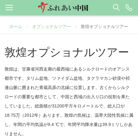
ホーム
オプショナルツアー
敦煌オプショナルツアー
/
/
敦煌オプショナルツアー
敦煌は、甘粛省河西走廊の最西端にあるシルクロードのオアシス
都市です。タリム盆地、ツァイダム盆地、タクラマカン砂漠や祁
連山脈に囲まれた青蔵高原の北縁に位置します。古くからシルク
ロードの重要な都市として、中国と西域の出入り口の役割を果た
していました。総面積が31200平方キロメートルで、総人口が
18.75万（2012年）あります。敦煌の気候は、温帯大陸性気候に属
し、年間の平均気温が9.4 ℃
で、年間平均降水量は39.9ミリしかあ
りません。