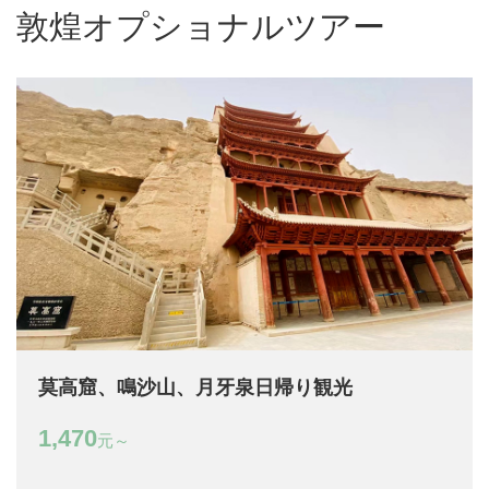
敦煌オプショナルツアー
莫高窟、鳴沙山、月牙泉日帰り観光
1,470
元～