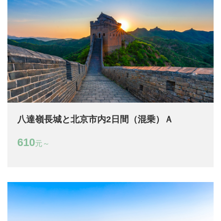
八達嶺長城と北京市内2日間（混乗）Ａ
610
元～