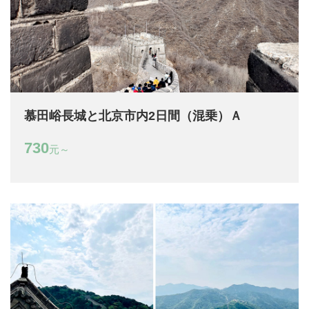
慕田峪長城と北京市内2日間（混乗）Ａ
730
元～