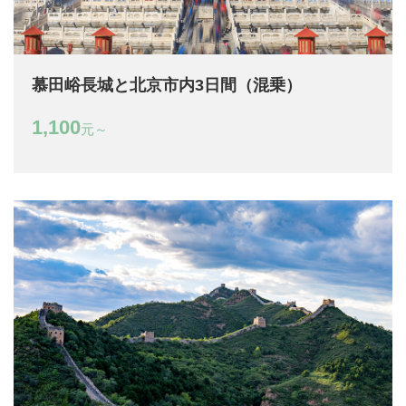
慕田峪長城と北京市内3日間（混乗）
1,100
元～