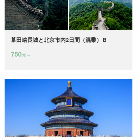
慕田峪長城と北京市内2日間（混乗）Ｂ
750
元～