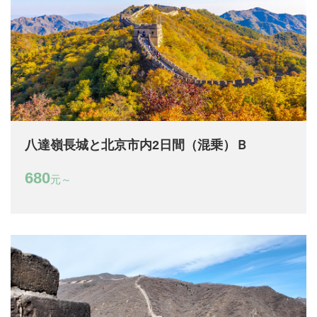
八達嶺長城と北京市内2日間（混乗）Ｂ
680
元～