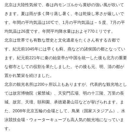
北京は大陸性気候で、春は内モンゴルから黄砂の強い風が吹いて
きます。夏は雨が多く降り蒸し暑く、冬は乾燥し寒さが厳しいで
す。年間の平均気温は10℃で、1月の平均気温は－５度、7月の平
均気温は26度です。年間平均降水量はおよそ770ミリです。
北京は世界でも有数な歴史と文化遺産をたくさん有する古都で
す。紀元前1045年には早くも蓟、燕などの諸侯国の都となってい
ます。紀元前221年に秦の始皇帝が中国を統一した後も北方の重要
な都市としての役割を果たしました。その後も元、明、清の都が
置かれ繁栄を続けました。
北京の観光名所は200ヶ所以上もありますが、代表的な観光地とし
ては故宮博物院（紫禁城）、天安門広場、明の十三陵、万里の長
城、故宮、天壇、頤和園、承徳避暑山荘などが挙げられます。ま
た、2008年北京五輪の会場として、鳥巣（国家スタジアム）、水
泳競技会場・ウォーターキューブも高人気の観光地になっていま
す。