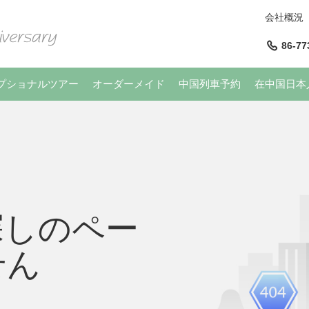
会社概況
86-77
プショナルツアー
オーダーメイド
中国列車予約
在中国日本
探しのペー
せん