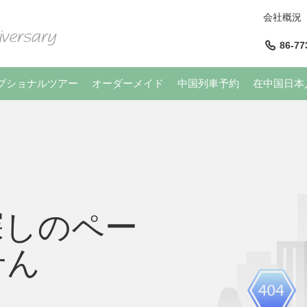
会社概況
86-77
プショナルツアー
オーダーメイド
中国列車予約
在中国日本
探しのペー
せん