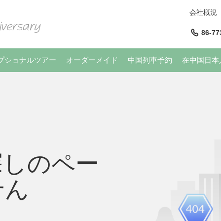
会社概況
86-77
プショナルツアー
オーダーメイド
中国列車予約
在中国日本
探しのペー
せん