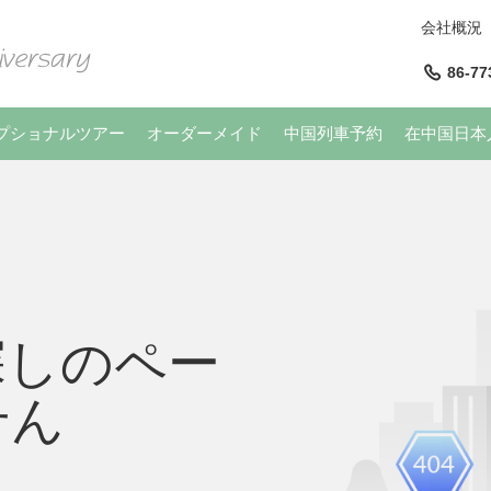
会社概況
86-77
プショナルツアー
オーダーメイド
中国列車予約
在中国日本
探しのペー
せん