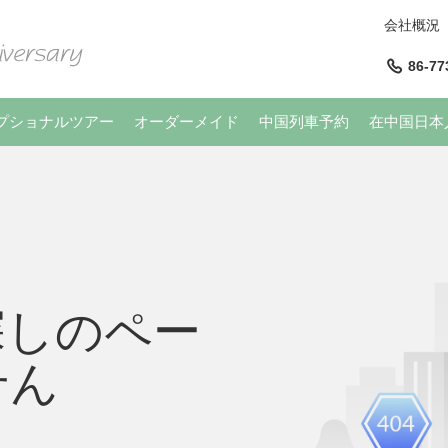
会社概況
86-77
プショナルツアー
オーダーメイド
中国列車予約
在中国日本
探しのペー
せん