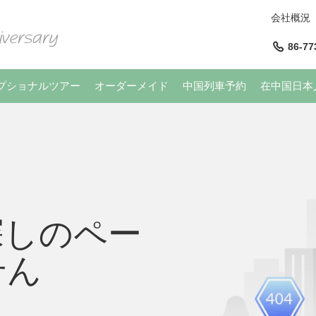
会社概況
86-77
プショナルツアー
オーダーメイド
中国列車予約
在中国日本
探しのペー
せん