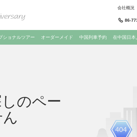
会社概況
86-77
プショナルツアー
オーダーメイド
中国列車予約
在中国日本
探しのペー
せん