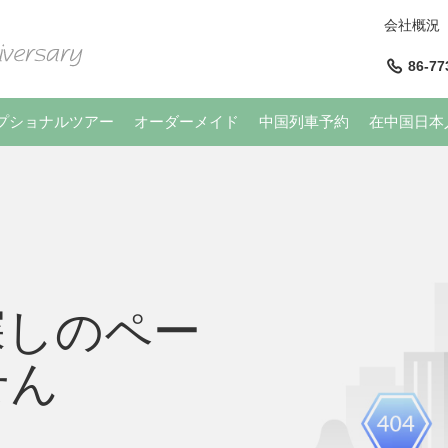
会社概況
86-77
プショナルツアー
オーダーメイド
中国列車予約
在中国日本
探しのペー
せん