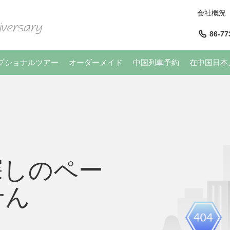
会社概況
86-77
プショナルツアー
オーダーメイド
中国列車予約
在中国日本
探しのペー
せん